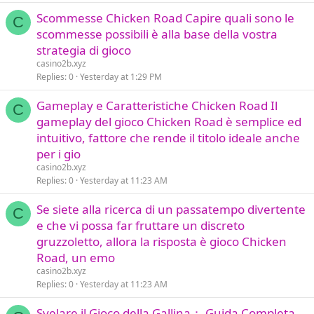
Scommesse Chicken Road Capire quali sono le
C
scommesse possibili è alla base della vostra
strategia di gioco
casino2b.xyz
Replies
0
Yesterday at 1:29 PM
Gameplay e Caratteristiche Chicken Road Il
C
gameplay del gioco Chicken Road è semplice ed
intuitivo, fattore che rende il titolo ideale anche
per i gio
casino2b.xyz
Replies
0
Yesterday at 11:23 AM
Se siete alla ricerca di un passatempo divertente
C
e che vi possa far fruttare un discreto
gruzzoletto, allora la risposta è gioco Chicken
Road, un emo
casino2b.xyz
Replies
0
Yesterday at 11:23 AM
Svelare il Gioco della Gallina： Guida Completa