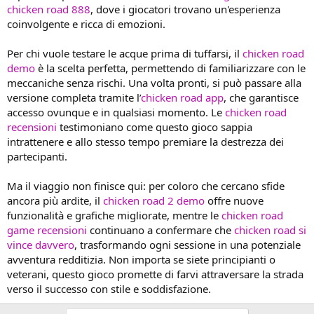
chicken road 888
, dove i giocatori trovano un'esperienza
coinvolgente e ricca di emozioni.
Per chi vuole testare le acque prima di tuffarsi, il
chicken road
demo
è la scelta perfetta, permettendo di familiarizzare con le
meccaniche senza rischi. Una volta pronti, si può passare alla
versione completa tramite l’
chicken road app
, che garantisce
accesso ovunque e in qualsiasi momento. Le
chicken road
recensioni
testimoniano come questo gioco sappia
intrattenere e allo stesso tempo premiare la destrezza dei
partecipanti.
Ma il viaggio non finisce qui: per coloro che cercano sfide
ancora più ardite, il
chicken road 2 demo
offre nuove
funzionalità e grafiche migliorate, mentre le
chicken road
game recensioni
continuano a confermare che
chicken road si
vince davvero
, trasformando ogni sessione in una potenziale
avventura redditizia. Non importa se siete principianti o
veterani, questo gioco promette di farvi attraversare la strada
verso il successo con stile e soddisfazione.