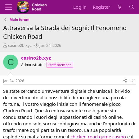
Log in
Register
Main forum
Attraversa la Strada dei Sogni: Il Fenomeno
Chicken Road
T
S
casino2b.xyz
Jan 24, 2026
h
t
r
a
casino2b.xyz
C
e
r
Administrator
Staff member
a
t
d
d
s
a
Jan 24, 2026
#1
t
t
a
e
Se state cercando un’avventura digitale che unisca il brivido
r
del divertimento alla possibilità di raccogliere una piccola
t
fortuna, il vostro viaggio inizia con il fenomenale gioco
e
Chicken Road. Questo entusiasmante crash game sta
r
conquistando i cuori degli appassionati di casinò online,
offrendo non solo sorrisi contagiosi ma anche l'opportunità di
trasformare ogni partita in un tesoro. La sua popolarità
esplode su piattaforme come il
chicken road game casino
e il