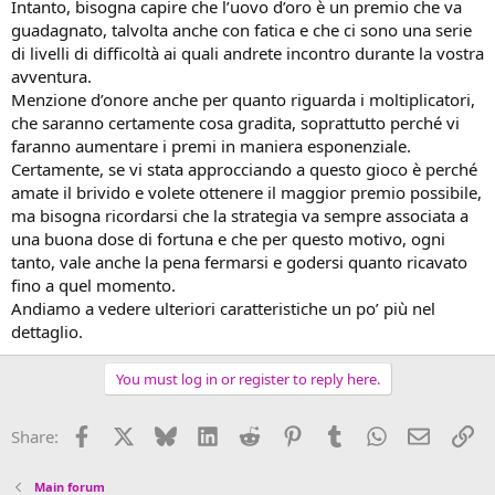
Intanto, bisogna capire che l’uovo d’oro è un premio che va
guadagnato, talvolta anche con fatica e che ci sono una serie
di livelli di difficoltà ai quali andrete incontro durante la vostra
avventura.
Menzione d’onore anche per quanto riguarda i moltiplicatori,
che saranno certamente cosa gradita, soprattutto perché vi
faranno aumentare i premi in maniera esponenziale.
Certamente, se vi stata approcciando a questo gioco è perché
amate il brivido e volete ottenere il maggior premio possibile,
ma bisogna ricordarsi che la strategia va sempre associata a
una buona dose di fortuna e che per questo motivo, ogni
tanto, vale anche la pena fermarsi e godersi quanto ricavato
fino a quel momento.
Andiamo a vedere ulteriori caratteristiche un po’ più nel
dettaglio.
You must log in or register to reply here.
Facebook
X
Bluesky
LinkedIn
Reddit
Pinterest
Tumblr
WhatsApp
Email
Li
Share:
Main forum