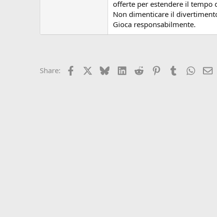
offerte per estendere il tempo d
Non dimenticare il divertimento
Gioca responsabilmente.
Facebook
X
Bluesky
LinkedIn
Reddit
Pinterest
Tumblr
Whats
E
Share: