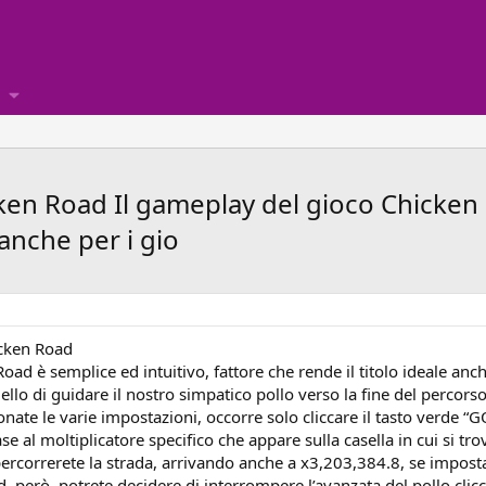
ken Road Il gameplay del gioco Chicken 
 anche per i gio
icken Road
ad è semplice ed intuitivo, fattore che rende il titolo ideale anc
lo di guidare il nostro simpatico pollo verso la fine del percorso,
nate le varie impostazioni, occorre solo cliccare il tasto verde “GO
e al moltiplicatore specifico che appare sulla casella in cui si tr
orrerete la strada, arrivando anche a x3,203,384.8, se impostate
 però, potrete decidere di interrompere l’avanzata del pollo clic