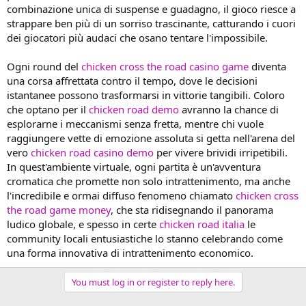
combinazione unica di suspense e guadagno, il gioco riesce a
strappare ben più di un sorriso trascinante, catturando i cuori
dei giocatori più audaci che osano tentare l'impossibile.
Ogni round del
chicken cross the road casino game
diventa
una corsa affrettata contro il tempo, dove le decisioni
istantanee possono trasformarsi in vittorie tangibili. Coloro
che optano per il
chicken road demo
avranno la chance di
esplorarne i meccanismi senza fretta, mentre chi vuole
raggiungere vette di emozione assoluta si getta nell'arena del
vero
chicken road casino demo
per vivere brividi irripetibili.
In quest'ambiente virtuale, ogni partita è un'avventura
cromatica che promette non solo intrattenimento, ma anche
l'incredibile e ormai diffuso fenomeno chiamato
chicken cross
the road game money
, che sta ridisegnando il panorama
ludico globale, e spesso in certe
chicken road italia
le
community locali entusiastiche lo stanno celebrando come
una forma innovativa di intrattenimento economico.
You must log in or register to reply here.