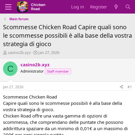
Log in
Register
Main forum
Scommesse Chicken Road Capire quali sono
le scommesse possibili è alla base della vostra
strategia di gioco
T
S
casino2b.xyz
Jan 27, 2026
h
t
r
a
casino2b.xyz
C
e
r
Administrator
Staff member
a
t
d
d
s
a
Jan 27, 2026
#1
t
t
a
e
Scommesse Chicken Road
r
Capire quali sono le scommesse possibili è alla base della
t
vostra strategia di gioco.
e
Chicken Road offre una vasta gamma di opzioni di
r
scommessa, che comprendano delle puntate che possono
addirittura spaziare da un minimo di 0,01€ a un massimo di
200€ per ogni singola partita.