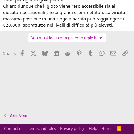
Chiaro dunque che il gioco viene reso accessibile sia ai
giocatori occasionali che ai grandi scommettitori. La vincita
massima possibile in una singola partita può raggiungere i
€20.000, soprattutto nei livelli di difficoltà più elevati.
You must log in or register to reply here.
Facebook
X
Bluesky
LinkedIn
Reddit
Pinterest
Tumblr
WhatsApp
Email
Li
Share:
Main forum
Contact us
Terms and rules
Privacy policy
Help
Home
R
S