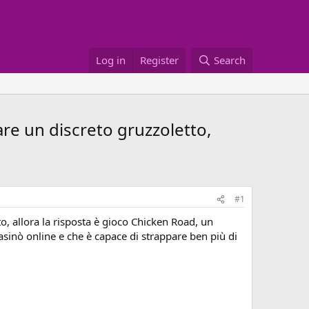
Log in
Register
Search
are un discreto gruzzoletto,
#1
to, allora la risposta è gioco Chicken Road, un
casinò online e che è capace di strappare ben più di