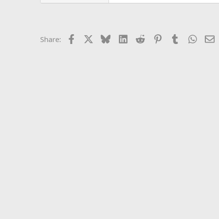
e
r
Facebook
X
Bluesky
LinkedIn
Reddit
Pinterest
Tumblr
Whats
E
Share: