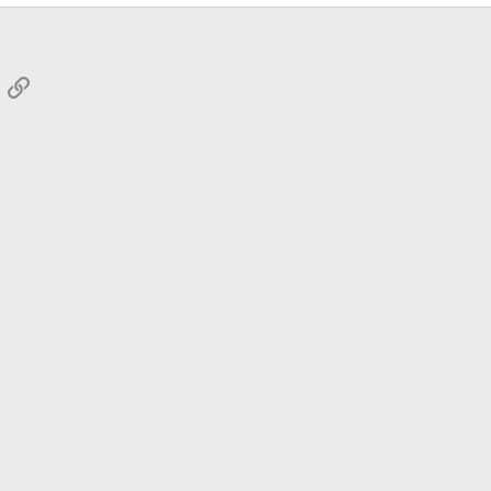
App
mail
Link