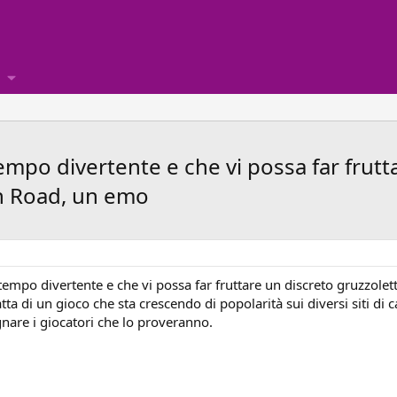
tempo divertente e che vi possa far frutt
en Road, un emo
atempo divertente e che vi possa far fruttare un discreto gruzzolet
a di un gioco che sta crescendo di popolarità sui diversi siti di 
gnare i giocatori che lo proveranno.