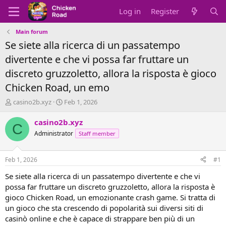
Log in
Register
Main forum
Se siete alla ricerca di un passatempo
divertente e che vi possa far fruttare un
discreto gruzzoletto, allora la risposta è gioco
Chicken Road, un emo
T
S
casino2b.xyz
Feb 1, 2026
h
t
r
a
casino2b.xyz
C
e
r
Administrator
Staff member
a
t
d
d
s
a
Feb 1, 2026
#1
t
t
a
e
Se siete alla ricerca di un passatempo divertente e che vi
r
possa far fruttare un discreto gruzzoletto, allora la risposta è
t
gioco Chicken Road, un emozionante crash game. Si tratta di
e
un gioco che sta crescendo di popolarità sui diversi siti di
r
casinò online e che è capace di strappare ben più di un