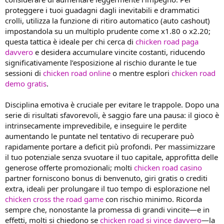
proteggere i tuoi guadagni dagli inevitabili e drammatici
crolli, utilizza la funzione di ritiro automatico (auto cashout)
impostandola su un multiplo prudente come x1.80 o x2.20;
questa tattica è ideale per chi cerca di
chicken road paga
davvero
e desidera accumulare vincite costanti, riducendo
significativamente l’esposizione al rischio durante le tue
sessioni di
chicken road online
o mentre esplori
chicken road
demo gratis
.
Disciplina emotiva è cruciale per evitare le trappole. Dopo una
serie di risultati sfavorevoli, è saggio fare una pausa: il gioco è
intrinsecamente imprevedibile, e inseguire le perdite
aumentando le puntate nel tentativo di recuperare può
rapidamente portare a deficit più profondi. Per massimizzare
il tuo potenziale senza svuotare il tuo capitale, approfitta delle
generose offerte promozionali; molti
chicken road casino
partner forniscono bonus di benvenuto, giri gratis o crediti
extra, ideali per prolungare il tuo tempo di esplorazione nel
chicken cross the road game
con rischio minimo. Ricorda
sempre che, nonostante la promessa di grandi vincite—e in
effetti, molti si chiedono se
chicken road si vince davvero
—la