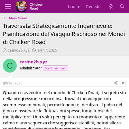
Log in
Register
Main forum
Traversata Strategicamente Ingannevole:
Pianificazione del Viaggio Rischioso nei Mondi
di Chicken Road
T
S
casino2b.xyz
Jan 17, 2026
h
t
r
a
casino2b.xyz
C
e
r
Administrator
Staff member
a
t
d
d
s
a
Jan 17, 2026
#1
t
t
a
e
Quando ti avventuri nel mondo di Chicken Road, il segreto sta
r
nella progressione meticolosa. Inizia il tuo viaggio con
t
scommesse minimali, permettendoti di decifrare il polso del
e
gioco e osservare le fluttuazioni spesso tumultuose del
r
moltiplicatore. Una volta percepito un momento di apparente
calma o una sequenza che suggerisce stabilità, potrai allora
considerare di aumentare leggermente l’impegno. Per