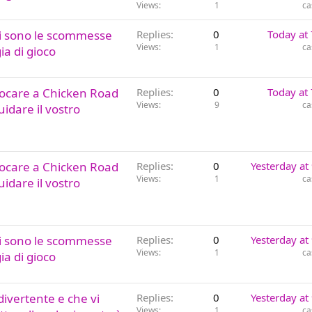
Views
1
ca
i sono le scommesse
Replies
0
Today at
Views
1
ca
gia di gioco
iocare a Chicken Road
Replies
0
Today at
Views
9
ca
idare il vostro
iocare a Chicken Road
Replies
0
Yesterday at
Views
1
ca
idare il vostro
i sono le scommesse
Replies
0
Yesterday at
Views
1
ca
gia di gioco
divertente e che vi
Replies
0
Yesterday at
Views
1
ca