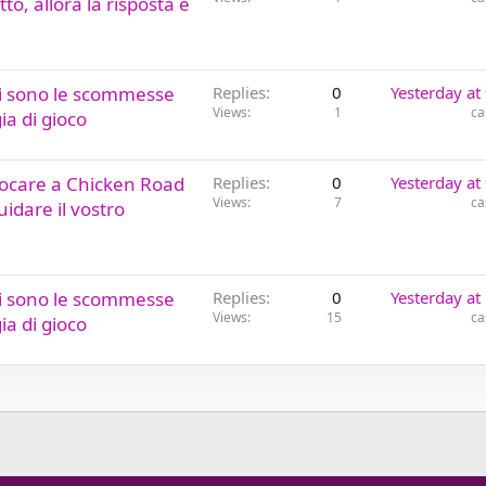
to, allora la risposta è
i sono le scommesse
Replies
0
Yesterday at
Views
1
ca
gia di gioco
iocare a Chicken Road
Replies
0
Yesterday at
Views
7
ca
idare il vostro
i sono le scommesse
Replies
0
Yesterday at
Views
15
ca
gia di gioco