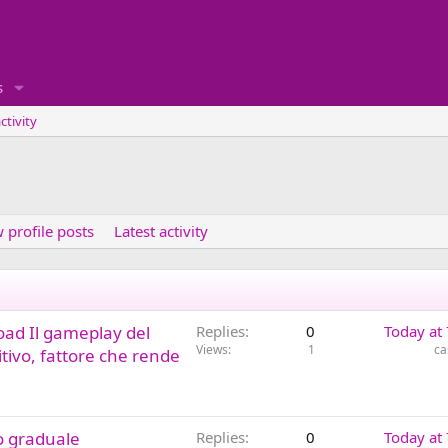
s
ctivity
 profile posts
Latest activity
oad Il gameplay del
Replies
0
Today at
Views
1
ca
tivo, fattore che rende
o graduale
Replies
0
Today at